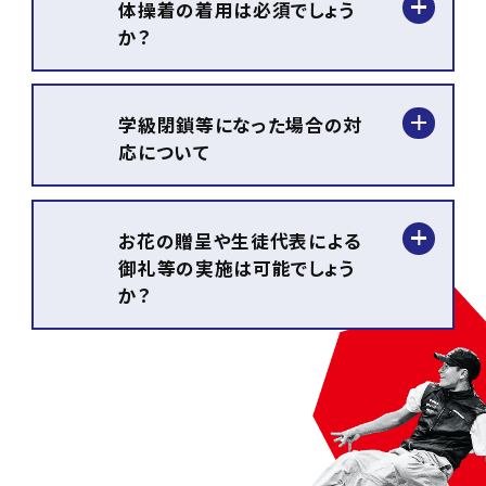
に、事前にご相談ください。
体操着の着用は必須でしょう
か？
必須ではありませんが、体を動
かしやすい服装で参加願いま
学級閉鎖等になった場合の対
す。
応について
なお生徒のみなさんの体調管
理については、学校様側でご対
実施を前提に対象の学年を変
応願います。
更するなどの方法で対応させ
お花の贈呈や生徒代表による
ていただきます。
御礼等の実施は可能でしょう
ただし状況によっては、中止の
か？
対応をさせていただきます。
可能です。実施するタイミング
等も含めて、事前にご相談くだ
さい。