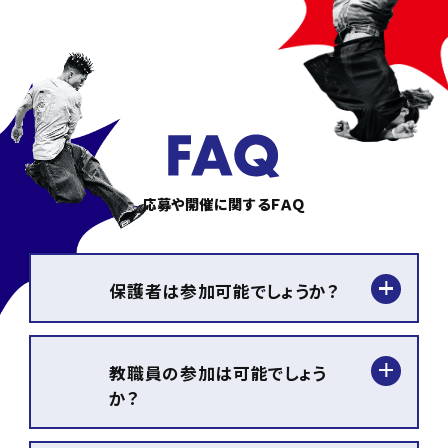
応募や開催に関するＦＡＱ
保護者は参加可能でしょうか？
学校様側の判断により参加可
能な場合があります。（保護者
教職員の参加は可能でしょう
様の参加についてはご相談可
か？
能です）
可能です。生徒の皆さまと一緒