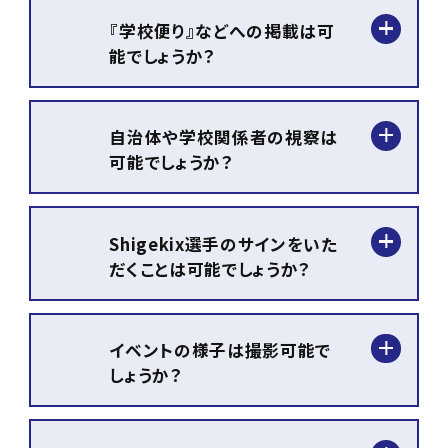
にブレイキンを楽しんでいただ
『学校便り』などへの掲載は可
けます。
能でしょうか？
可能です。保護者の皆さまに
も、ぜひ取り組みをお伝えくだ
自治体や学校関係者の視察は
さい。
可能でしょうか？
可能です。事前に参加者名簿
をご提出ください。
Shigekix選手のサインをいた
だくことは可能でしょうか？
Shigekix選手や講師へのサイ
ンや写真撮影はご遠慮くださ
イベントの様子は撮影可能で
い。
しょうか？
事務局から、Shigekix選手の
サイン入り色紙を数枚お渡し
スチール(写真)、映像(動画)共
いたします。