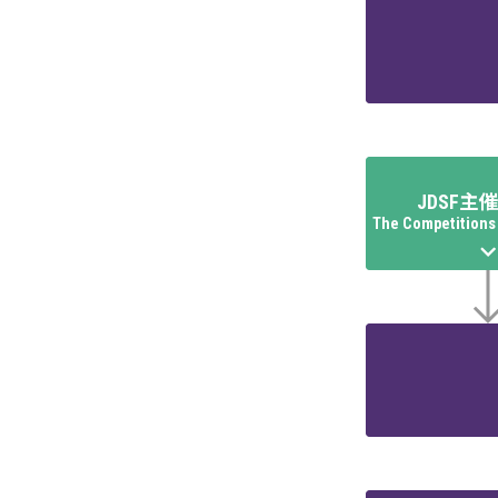
JDSF主
The Competitions