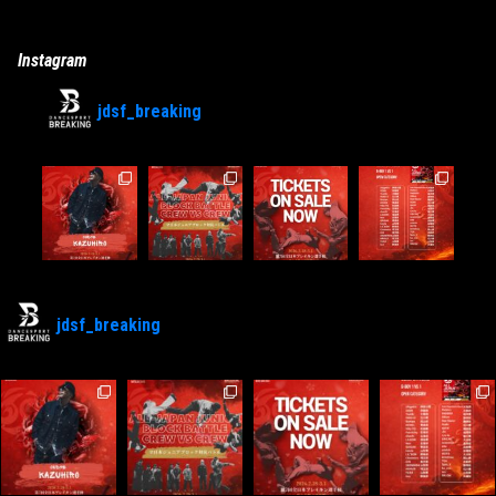
Instagram
jdsf_breaking
jdsf_breaking