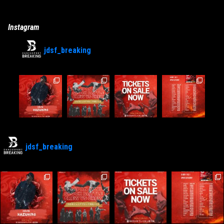
Instagram
jdsf_breaking
jdsf_breaking