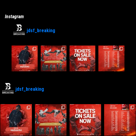
Instagram
jdsf_breaking
jdsf_breaking