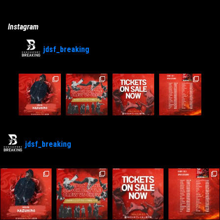
Instagram
jdsf_breaking
jdsf_breaking