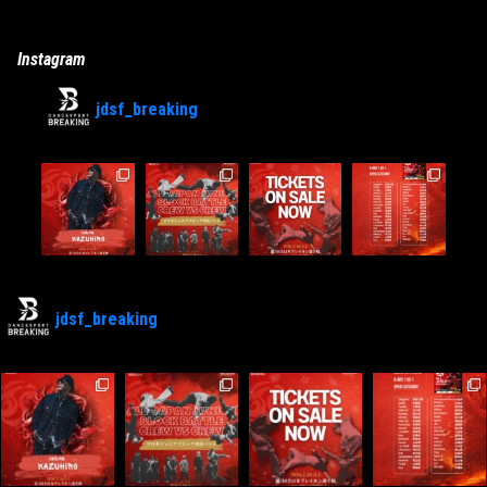
Instagram
jdsf_breaking
jdsf_breaking