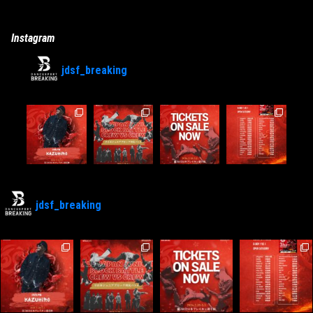
Instagram
jdsf_breaking
jdsf_breaking