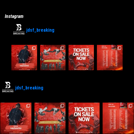
Instagram
jdsf_breaking
jdsf_breaking