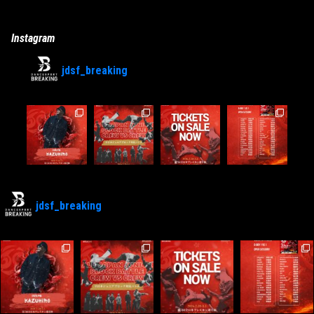
Instagram
jdsf_breaking
jdsf_breaking