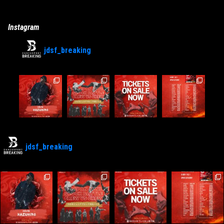
Instagram
jdsf_breaking
jdsf_breaking