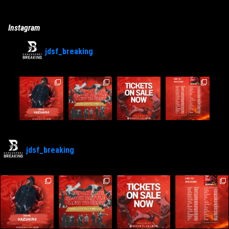
Instagram
jdsf_breaking
jdsf_breaking