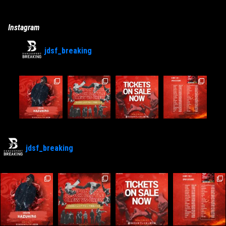
Instagram
jdsf_breaking
jdsf_breaking