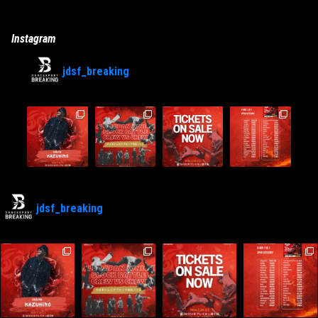
Instagram
jdsf_breaking
jdsf_breaking