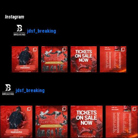
Instagram
jdsf_breaking
jdsf_breaking