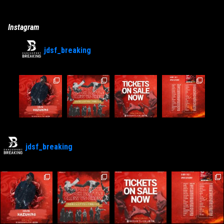
Instagram
jdsf_breaking
jdsf_breaking