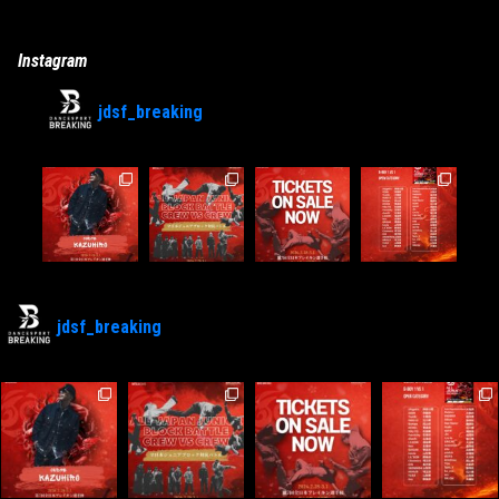
Instagram
jdsf_breaking
jdsf_breaking