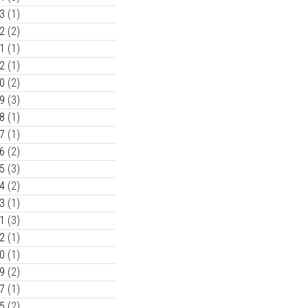
3
(1)
2
(2)
1
(1)
2
(1)
0
(2)
9
(3)
8
(1)
7
(1)
6
(2)
5
(3)
4
(2)
3
(1)
1
(3)
2
(1)
0
(1)
9
(2)
7
(1)
5
(2)