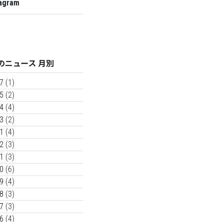
agram
のニュース 月別
7
(1)
5
(2)
4
(4)
3
(2)
1
(4)
2
(3)
1
(3)
0
(6)
9
(4)
8
(3)
7
(3)
6
(4)