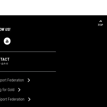
OW US!
NTACT
い合わせ
port Federation
g for Gold
port Federation