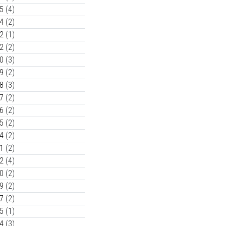
5
(4)
4
(2)
2
(1)
2
(2)
0
(3)
9
(2)
8
(3)
7
(2)
6
(2)
5
(2)
4
(2)
1
(2)
2
(4)
0
(2)
9
(2)
7
(2)
5
(1)
4
(3)