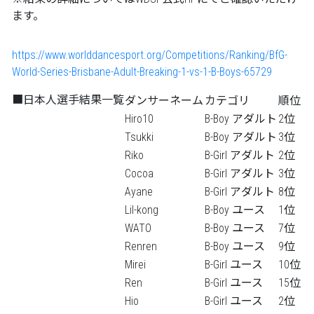
ます。
https://www.worlddancesport.org/Competitions/Ranking/BfG-
World-Series-Brisbane-Adult-Breaking-1-vs-1-B-Boys-65729
■日本人選手結果一覧
ダンサーネーム
カテゴリ
順位
Hiro10
B-Boy アダルト
2位
Tsukki
B-Boy アダルト
3位
Riko
B-Girl アダルト
2位
Cocoa
B-Girl アダルト
3位
Ayane
B-Girl アダルト
8位
Lil-kong
B-Boy ユース
1位
WATO
B-Boy ユース
7位
Renren
B-Boy ユース
9位
Mirei
B-Girl ユース
10位
Ren
B-Girl ユース
15位
Hio
B-Girl ユース
2位