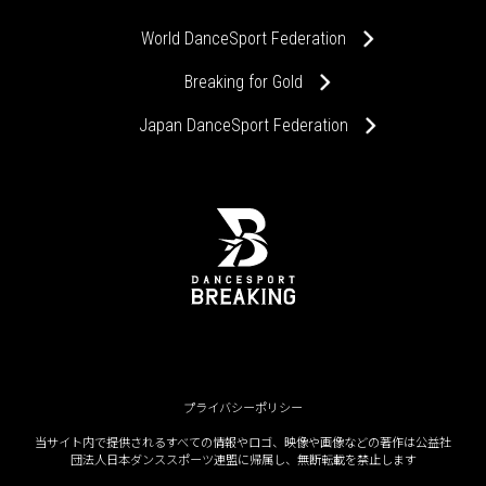
World DanceSport Federation
Breaking for Gold
Japan DanceSport Federation
プライバシーポリシー
当サイト内で提供されるすべての情報やロゴ、映像や画像などの著作は公益社
団法人日本ダンススポーツ連盟に帰属し、無断転載を禁止します