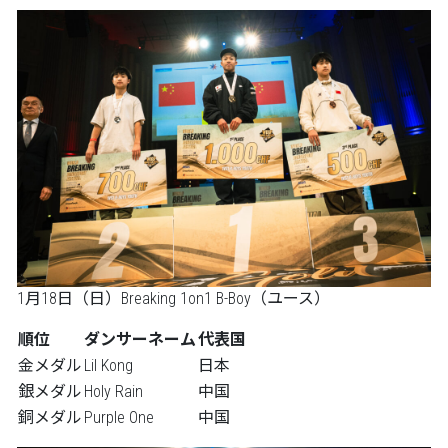
1月18日（日）Breaking 1on1 B-Boy（ユース）
順位
ダンサーネーム
代表国
金メダル
Lil Kong
日本
銀メダル
Holy Rain
中国
銅メダル
Purple One
中国