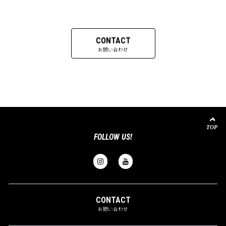
CONTACT
お問い合わせ
FOLLOW US!
CONTACT
お問い合わせ