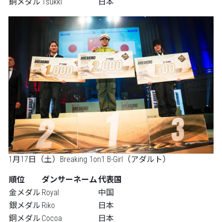
銅メダル
Tsukki
日本
1月17日（土）Breaking 1on1 B-Girl（アダルト）
順位
ダンサーネーム
代表国
金メダル
Royal
中国
銀メダル
Riko
日本
銅メダル
Cocoa
日本