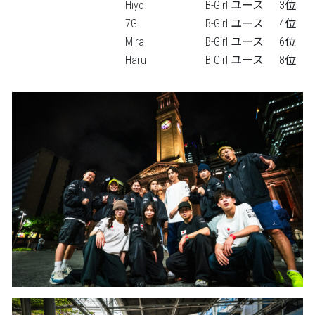
Hiyo
B-Girl ユース
3位
7G
B-Girl ユース
4位
Mira
B-Girl ユース
6位
Haru
B-Girl ユース
8位