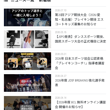
ニュース一覧 新着順
2026.07.10
第20回アジア競技大会（2026/愛
知・名古屋）ブレイキン競技 エス
コートキッズ募集のお知らせ
2026.05.16
【JSPO発表】ダンススポーツ競技、
国民スポーツ大会の正式種目に決定
2026.05.01
2026年 日本スポーツ協会公認資格
「ブレイキンコーチ1」指導者講習
会
2026.04.27
2026年度 JDSF BREAKING 強化選手発
表
2026.04.14
【2026年度 BCL 無料オンライン講習
会 開催のお知らせ】