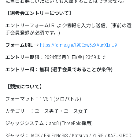
に当日お越しいただいても入館することはできません。
【選考会エントリーについて】
エントリーフォームURLより情報を入力し送信。(事前の選
手会員登録が必須です。)
フォームURL
→
https://forms.gle/t9GExw5zXAunXLnU9
エントリー期限
：2024年5月31日(金) 23:59まで
エントリー料：無料 (選手会員であることが条件)
【競技について】
フォーマット：1 VS 1 (ソロバトル)
カテゴリー：ユース男子・ユース女子
ジャッジシステム：and8 (ThreeFold採用)
ジャッジ：JACK / ERi FeNeSiS / Katsuya / YURIE / KAZUKI ROC